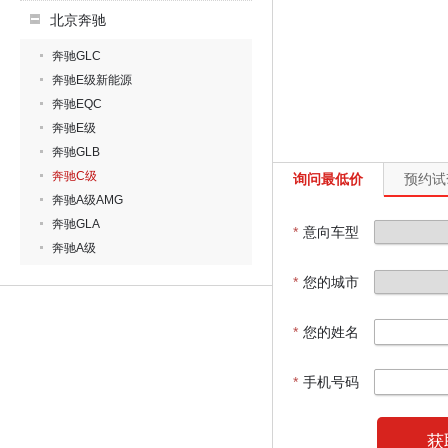
北京奔驰
奔驰GLC
奔驰E级新能源
奔驰EQC
奔驰E级
奔驰GLB
奔驰C级
询问最低价
预约试
奔驰A级AMG
奔驰GLA
*
意向车型
奔驰A级
*
您的城市
*
您的姓名
*
手机号码
获