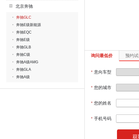
北京奔驰
奔驰GLC
奔驰E级新能源
奔驰EQC
奔驰E级
奔驰GLB
奔驰C级
询问最低价
预约试
奔驰A级AMG
奔驰GLA
*
意向车型
奔驰A级
*
您的城市
*
您的姓名
*
手机号码
获