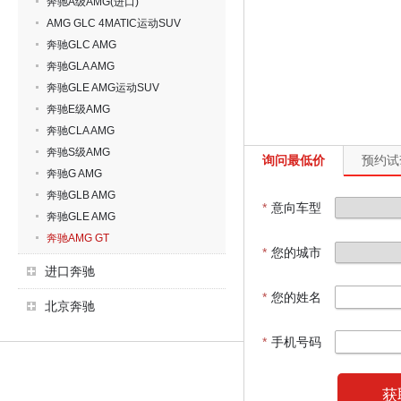
奔驰A级AMG(进口)
AMG GLC 4MATIC运动SUV
奔驰GLC AMG
奔驰GLA AMG
奔驰GLE AMG运动SUV
奔驰E级AMG
奔驰CLA AMG
奔驰S级AMG
询问最低价
预约试
奔驰G AMG
奔驰GLB AMG
*
意向车型
奔驰GLE AMG
奔驰AMG GT
*
您的城市
进口奔驰
*
您的姓名
北京奔驰
*
手机号码
获