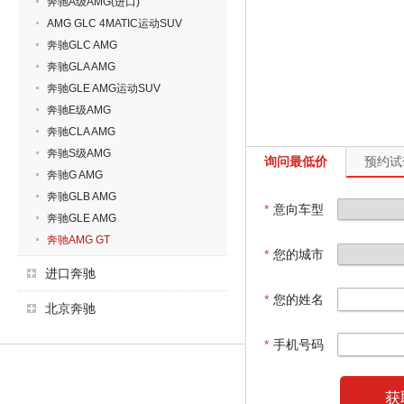
奔驰A级AMG(进口)
AMG GLC 4MATIC运动SUV
奔驰GLC AMG
奔驰GLA AMG
奔驰GLE AMG运动SUV
奔驰E级AMG
奔驰CLA AMG
奔驰S级AMG
询问最低价
预约试
奔驰G AMG
奔驰GLB AMG
*
意向车型
奔驰GLE AMG
奔驰AMG GT
*
您的城市
进口奔驰
*
您的姓名
北京奔驰
*
手机号码
获