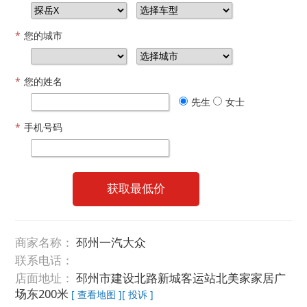
*
您的城市
*
您的姓名
先生
女士
*
手机号码
获取最低价
商家名称：
邳州一汽大众
联系电话：
店面地址：
邳州市建设北路新城客运站北美家家居广
场东200米
[ 查看地图 ]
[ 投诉 ]