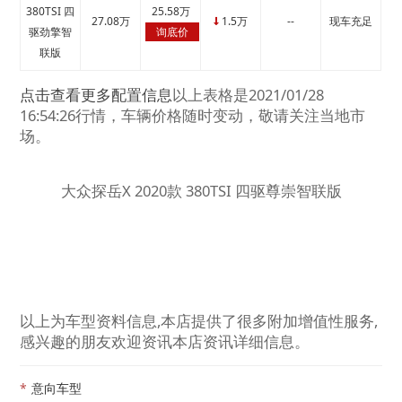
380TSI 四
25.58万
27.08万
1.5万
--
现车充足
↓
驱劲擎智
询底价
联版
点击查看更多配置信息
以上表格是2021/01/28
16:54:26行情，车辆价格随时变动，敬请关注当地市
场。
大众探岳X 2020款 380TSI 四驱尊崇智联版
以上为车型资料信息,本店提供了很多附加增值性服务,
感兴趣的朋友欢迎资讯本店资讯详细信息。
*
意向车型