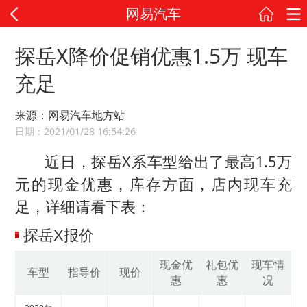
网易汽车
探岳X降价促销优惠1.5万 现车
充足
来源：网易汽车地方站
日期：2021/01/28 16:54:26
近日，探岳X系车型给出了最高1.5万
元的现金优惠，库存方面，店内现车充
足，详细请看下表：
探岳X报价
现金优
礼包优
现车情
车型
指导价
现价
惠
惠
况